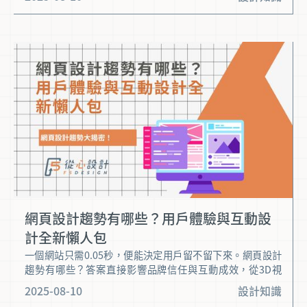
這兩大領域，讓你一次搞懂關鍵差異、應用場景與最佳合作
方式，為網站需求或職涯規劃找到最合適的答案。讓我們深
入看看這些核心差異，為你的決策提供專業依據。
網頁設計趨勢有哪些？用戶體驗與互動設
計全新懶人包
一個網站只需0.05秒，便能決定用戶留不留下來。網頁設計
趨勢有哪些？答案直接影響品牌信任與互動成效，從3D視
覺、AI智慧設計，到ESG永續與無障礙體驗，每一項設計語
2025-08-10
設計知識
言的演變，都在重塑使用者的期望。 這份懶人包將帶你掌握