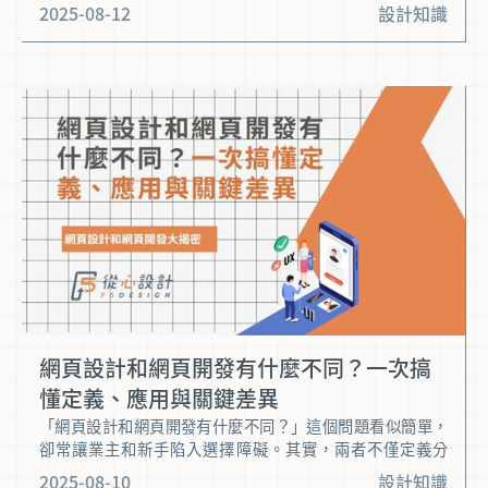
SEO友好度，少了哪一環都可能讓訪客悄悄流失。 本篇懶人
2025-08-12
設計知識
包將拆解「網頁設計包含哪些主要元素？」這個關鍵問題，
帶你精準掌握打造高效網站的必備攻略。讓我們深入看看，
如何用專業設計讓網站吸引客戶、提升品牌價值。
網頁設計和網頁開發有什麼不同？一次搞
懂定義、應用與關鍵差異
「網頁設計和網頁開發有什麼不同？」這個問題看似簡單，
卻常讓業主和新手陷入選擇障礙。其實，兩者不僅定義分
明，工作內容、技能需求與成效呈現都各具特色。 全面剖析
2025-08-10
設計知識